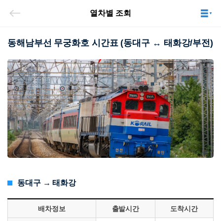
열차별 조회
동해남부선 무궁화호 시간표 (동대구 ↔ 태화강/부전)
동대구 → 태화강
배차정보
출발시간
도착시간