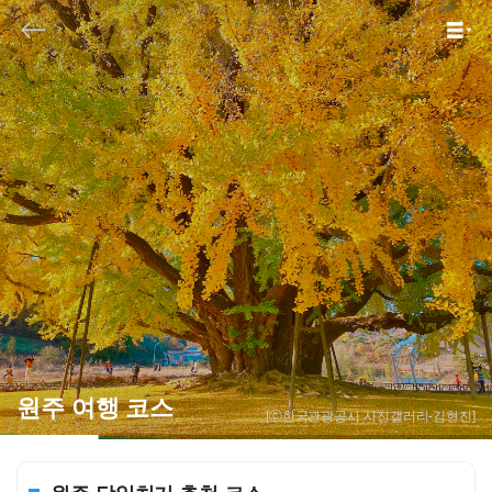
원주 여행 코스
[ⓒ한국관광공사 사진갤러리-김현진]